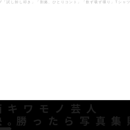
イブ「試し卸し叩き」「割拠、ひとりコント」「飲ず吸ず喋り」Tシャ