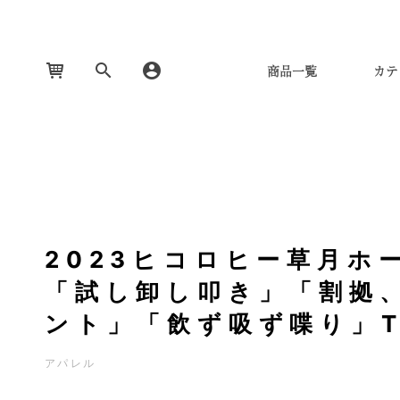
商品一覧
カテ
2023ヒコロヒー草月ホ
「試し卸し叩き」「割拠
ント」「飲ず吸ず喋り」
アパレル